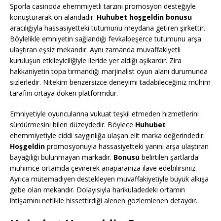
Sporla casinoda ehemmiyetli tarzını promosyon desteğiyle
konuşturarak ön alandadır.
Huhubet hoşgeldin bonusu
aracılığıyla hassasiyetteki tutumunu meydana getiren şirkettir.
Böylelikle emniyetin sağlandığı fevkalbeşerce tutumunu arşa
ulaştıran eşsiz mekandır. Aynı zamanda muvaffakiyetli
kuruluşun etkileyiciliğiyle ileride yer aldığı aşikardır. Zira
hakkaniyetin topa tırmandığı marjinalist oyun alanı durumunda
sizlerledir. Nitekim benzersizce deneyimi tadabileceğiniz mühim
tarafını ortaya döken platformdur.
Emniyetiyle oyuncularına vukuat teşkil etmeden hizmetlerini
sürdürmesini bilen düzeydedir. Böylece
Huhubet
ehemmiyetiyle ciddi saygınlığa ulaşan elit marka değerindedir.
Hoşgeldin
promosyonuyla hassasiyetteki yanını arşa ulaştıran
bayağılığı bulunmayan markadır.
Bonusu
belirtilen şartlarda
mühimce ortamda çevirerek anaparanıza ilave edebilirsiniz.
Ayrıca mütemadiyen destekleyen muvaffakiyetiyle büyük alkışa
gebe olan mekandır. Dolayısıyla harikuladedeki ortamın
ihtişamını netlikle hissettirdiği alenen gözlemlenen detaydır.