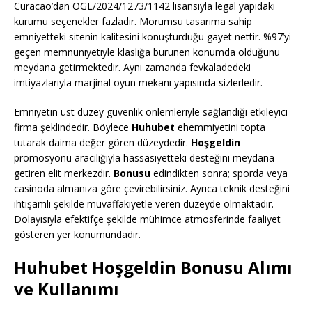
Curacao’dan OGL/2024/1273/1142 lisansıyla legal yapıdaki
kurumu seçenekler fazladır. Morumsu tasarıma sahip
emniyetteki sitenin kalitesini konuşturduğu gayet nettir. %97’yi
geçen memnuniyetiyle klaslığa bürünen konumda olduğunu
meydana getirmektedir. Aynı zamanda fevkaladedeki
imtiyazlarıyla marjinal oyun mekanı yapısında sizlerledir.
Emniyetin üst düzey güvenlik önlemleriyle sağlandığı etkileyici
firma şeklindedir. Böylece
Huhubet
ehemmiyetini topta
tutarak daima değer gören düzeydedir.
Hoşgeldin
promosyonu aracılığıyla hassasiyetteki desteğini meydana
getiren elit merkezdir.
Bonusu
edindikten sonra; sporda veya
casinoda almanıza göre çevirebilirsiniz. Ayrıca teknik desteğini
ihtişamlı şekilde muvaffakiyetle veren düzeyde olmaktadır.
Dolayısıyla efektifçe şekilde mühimce atmosferinde faaliyet
gösteren yer konumundadır.
Huhubet Hoşgeldin Bonusu Alımı
ve Kullanımı