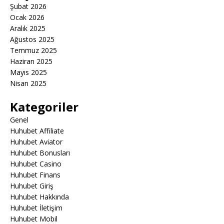
Şubat 2026
Ocak 2026
Aralık 2025
Ağustos 2025
Temmuz 2025
Haziran 2025
Mayıs 2025
Nisan 2025
Kategoriler
Genel
Huhubet Affiliate
Huhubet Aviator
Huhubet Bonusları
Huhubet Casino
Huhubet Finans
Huhubet Giriş
Huhubet Hakkında
Huhubet İletişim
Huhubet Mobil