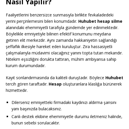
Nasıl Yapılır?
Faaliyetlerini benzersizce sunmasıyla birlikte fevkaladedeki
yerini perçinlemesini bilen konumdadır.
Huhubet hesap silme
alanındaki ehemmiyetli tarafıyla gündemde yer edinmektedir.
Böylelikle emniyetiyle bilinen efektif konumunu meydana
getiren elit merkezdir. Aynı zamanda hakkaniyetin sağlandığı
şeffaflık ilkesiyle hareket eden kuruluştur. Zira hassasiyetli
çalışmalarıyla müdavimi olacağınız yanını topta tutan mekandır.
Nitekim eşsizliğini dorukta tattıran, mühim ambiyansa sahip
kurum durumundadır.
Kayıt sonlandırmasında da kaliteli duruştadır. Böylece
Huhubet
tercih gören taraftadır.
Hesap
oluşturanlara klaslığa bürünerek
hizmettedir.
Dilerseniz emniyetteki firmadaki kaydınızı aldırma şansını
yanı başınızda bulacaksınız.
Canlı destek ekibine ehemmiyetle durumu iletmeniz halinde,
bunun sebebi sorulacaktır.