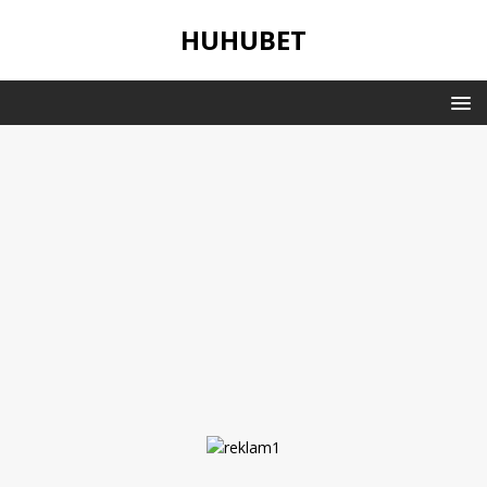
HUHUBET