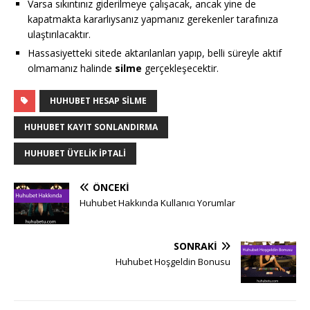
Varsa sıkıntınız giderilmeye çalışacak, ancak yine de
kapatmakta kararlıysanız yapmanız gerekenler tarafınıza
ulaştırılacaktır.
Hassasiyetteki sitede aktarılanları yapıp, belli süreyle aktif
olmamanız halinde
silme
gerçekleşecektir.
HUHUBET HESAP SILME
HUHUBET KAYIT SONLANDIRMA
HUHUBET ÜYELIK İPTALI
ÖNCEKI
Huhubet Hakkında Kullanıcı Yorumlar
SONRAKI
Huhubet Hoşgeldin Bonusu