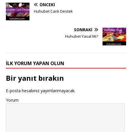
ÖNCEKI
Huhubet Canlı Destek
SONRAKI
Huhubet Yasal Mı?
İLK YORUM YAPAN OLUN
Bir yanıt bırakın
E-posta hesabınız yayımlanmayacak.
Yorum