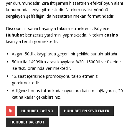
yer durumundadır. Zira ihtişamını hissettiren efektif oyun alanı
konumunda ileriye gitmektedir. Nitekim realist yönünü
sergileyen şeffaflığını da hissettiren mekan formatındadır.
Discount fırsatını başarıyla takdim etmektedir. Böylece
Huhubet
benzersiz yardımını yapmaktadır. Nitekim
casino
kısmıyla tercih görmektedir.
Asgari 50tllik kayıplarda geçerli bir şekilde sunulmaktadır.
50lira ila 14999lira arası kayıplara %20, 15000tl ve üzerine
ise %25 oranında verilmektedir.
12 saat içerisinde promosyonu talep etmeniz
gerekmektedir.
Adlığınız bonus tutarı kadar oyunlara katılım sağlayarak, 20
katına kadar çekebilirsiniz.
HUHUBET CASINO
HUHUBET EN SEVILENLER
HUHUBET JACKPOT