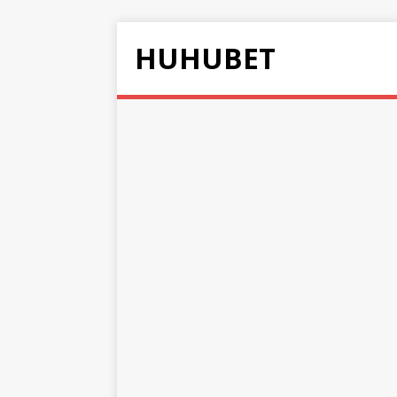
HUHUBET