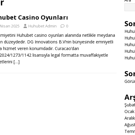
r
ubet Casino Oyunları
So
 Nisan 2025
Huhubet Admin
0
Huhu
iyetini Huhubet casino oyunları alanında netlikle meydana
Huhub
en düzeydedir. DG Innovations B.V’nin bünyesinde emniyetli
Huhu
a hizmet veren konumdadır. Curacao’dan
Huhu
024/1273/1142 lisansıyla legal formatta muvaffakiyetle
Huhu
etlerini
[…]
So
Görün
Ar
Şuba
Ocak
Aralı
Ağus
Temm