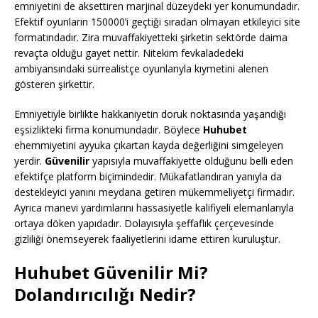
emniyetini de aksettiren marjinal düzeydeki yer konumundadır.
Efektif oyunların 150000’i geçtiği sıradan olmayan etkileyici site
formatındadır. Zira muvaffakiyetteki şirketin sektörde daima
revaçta olduğu gayet nettir. Nitekim fevkaladedeki
ambiyansındaki sürrealistçe oyunlarıyla kıymetini alenen
gösteren şirkettir.
Emniyetiyle birlikte hakkaniyetin doruk noktasında yaşandığı
eşsizlikteki firma konumundadır. Böylece
Huhubet
ehemmiyetini ayyuka çıkartan kayda değerliğini simgeleyen
yerdir.
Güvenilir
yapısıyla muvaffakiyette olduğunu belli eden
efektifçe platform biçimindedir. Mükafatlandıran yanıyla da
destekleyici yanını meydana getiren mükemmeliyetçi firmadır.
Ayrıca manevi yardımlarını hassasiyetle kalifiyeli elemanlarıyla
ortaya döken yapıdadır. Dolayısıyla şeffaflık çerçevesinde
gizliliği önemseyerek faaliyetlerini idame ettiren kuruluştur.
Huhubet Güvenilir Mi?
Dolandırıcılığı Nedir?