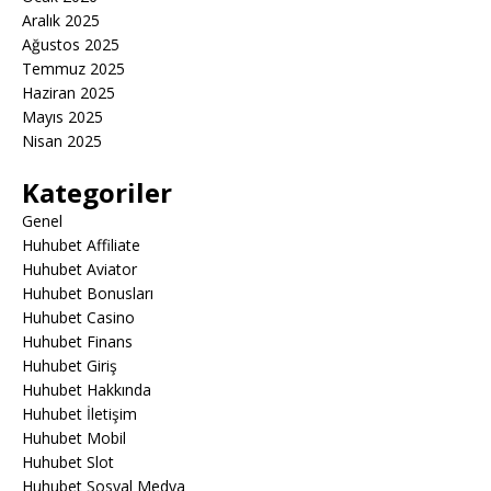
Aralık 2025
Ağustos 2025
Temmuz 2025
Haziran 2025
Mayıs 2025
Nisan 2025
Kategoriler
Genel
Huhubet Affiliate
Huhubet Aviator
Huhubet Bonusları
Huhubet Casino
Huhubet Finans
Huhubet Giriş
Huhubet Hakkında
Huhubet İletişim
Huhubet Mobil
Huhubet Slot
Huhubet Sosyal Medya