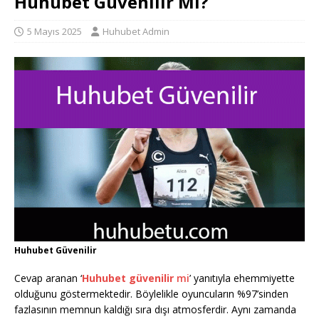
Huhubet Güvenilir Mi?
5 Mayıs 2025
Huhubet Admin
Huhubet Güvenilir
Cevap aranan ‘
Huhubet güvenilir
mi
’ yanıtıyla ehemmiyette
olduğunu göstermektedir. Böylelikle oyuncuların %97’sinden
fazlasının memnun kaldığı sıra dışı atmosferdir. Aynı zamanda